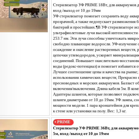
Стерилизатор УФ PRIME 18Вт, для аквариумов до
вход /выход от 10 до 19мм
УФ стерилизатор помогает сохранить воду аква
прозрачной, а также недопускает размножения 
бактерий и простейших.¶В УФ стерилизаторе и
ультрафиолетовые лучи высокой интенсивности 
253.7 нм. Эти лучи способны уничтожать микро
свободно плавающие водоросли. УФ-излучение о
осаждение и окисление растворенных веществ, 
цепочки углеводородов, ускоряет минерализаци
соединений. Повышает окислительно-восстанов
воды (редокс-потенциал) и помогает избавится о
Лучшее соотношение цены и качества на рынке;
использования химических веществ; Прекрасно 
пресноводных и морских аквариумов. Балласт о
включения/выключения. Длина кабеля 5м. В комп
Адаптеры шлангов, которые позволяют подключи
шланги диаметрами от 10 до 19мм. УФ лампа, со
мощности модели. 1 пара кронштейнов для креп
к стене или установки на полу. Вес: 1,3 кг.
• PRIME
Стерилизатор УФ PRIME 36Вт, для аквариумов
5м, вход /выход от 10 до 19мм