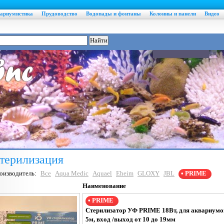
ариумистика
Прудоводство
Водопады и фонтаны
Колонны и панели
Видео
терилизация
оизводитель:
Все
Aqua Medic
Aquael
Eheim
GLOXY
JBL
• PRIME
Наименование
• PRIME
Стерилизатор УФ PRIME 18Вт, для аквариумов
5м, вход /выход от 10 до 19мм