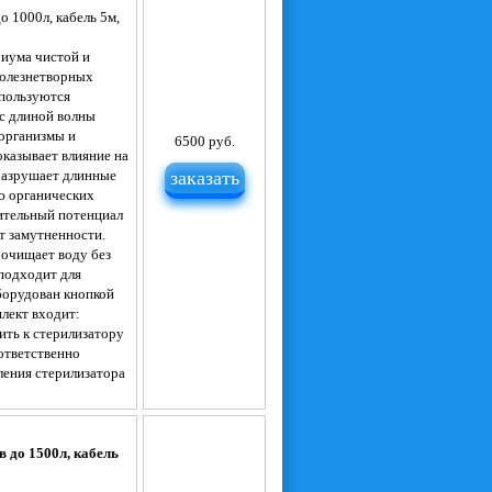
 1000л, кабель 5м,
риума чистой и
болезнетворных
спользуются
с длиной волны
организмы и
6500 руб.
казывает влияние на
разрушает длинные
заказать
ю органических
ительный потенциал
т замутненности.
 очищает воду без
подходит для
борудован кнопкой
лект входит:
ть к стерилизатору
ответственно
ления стерилизатора
 до 1500л, кабель