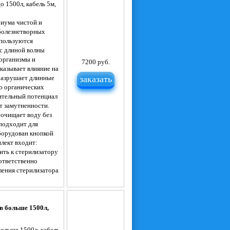
 1500л, кабель 5м,
риума чистой и
 болезнетворных
спользуются
с длиной волны
организмы и
7200 руб.
казывает влияние на
разрушает длинные
заказать
ю органических
ительный потенциал
т замутненности.
 очищает воду без
подходит для
борудован кнопкой
лект входит:
ть к стерилизатору
ответственно
ления стерилизатора
в больше 1500л,
ольше 1500л, кабель