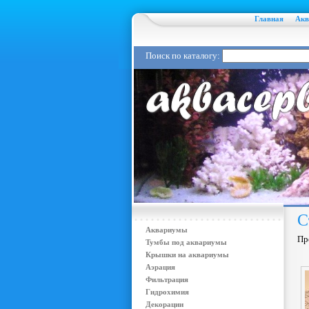
Главная
Акв
Поиск по каталогу:
С
Аквариумы
Пр
Тумбы под аквариумы
Крышки на аквариумы
Аэрация
Фильтрация
Гидрохимия
Декорации