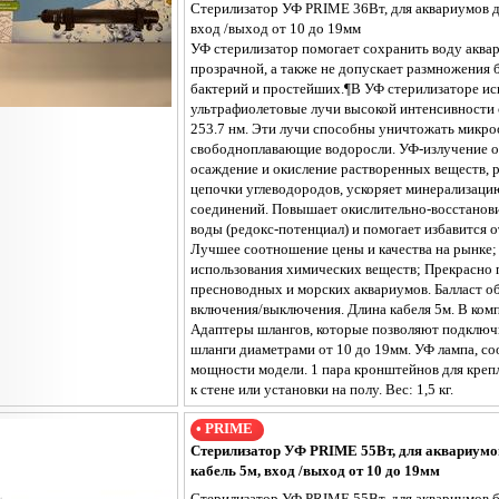
Стерилизатор УФ PRIME 36Вт, для аквариумов до
вход /выход от 10 до 19мм
УФ стерилизатор помогает сохранить воду аква
прозрачной, а также не допускает размножения
бактерий и простейших.¶В УФ стерилизаторе и
ультрафиолетовые лучи высокой интенсивности 
253.7 нм. Эти лучи способны уничтожать микро
свободноплавающие водоросли. УФ-излучение о
осаждение и окисление растворенных веществ, 
цепочки углеводородов, ускоряет минерализаци
соединений. Повышает окислительно-восстанов
воды (редокс-потенциал) и помогает избавится о
Лучшее соотношение цены и качества на рынке;
использования химических веществ; Прекрасно 
пресноводных и морских аквариумов. Балласт о
включения/выключения. Длина кабеля 5м. В комп
Адаптеры шлангов, которые позволяют подключи
шланги диаметрами от 10 до 19мм. УФ лампа, со
мощности модели. 1 пара кронштейнов для креп
к стене или установки на полу. Вес: 1,5 кг.
• PRIME
Стерилизатор УФ PRIME 55Вт, для аквариумо
кабель 5м, вход /выход от 10 до 19мм
Стерилизатор УФ PRIME 55Вт, для аквариумов б