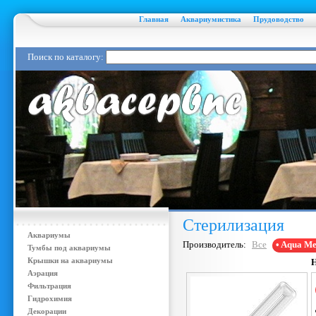
Главная
Аквариумистика
Прудоводство
Поиск по каталогу:
Стерилизация
Аквариумы
Производитель:
Все
• Aqua Me
Тумбы под аквариумы
Крышки на аквариумы
Аэрация
Фильтрация
Гидрохимия
Декорации