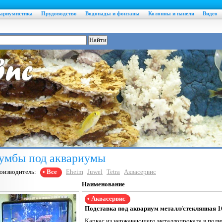
ариумистика
Прудоводство
Водопады и фонтаны
Колонны и панели
Видео
умбы под аквариумы
оизводитель:
• Все
Eheim
Juwel
Tetra
Аквасервис
Наименование
• Аквасервис
Подставка под аквариум металл/стеклянная 16
Каркас из нержавеющего металлопроката в пол