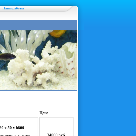
Наши работы
Цена
0 х 50 х h800
34000 руб.
имерном покрытии,