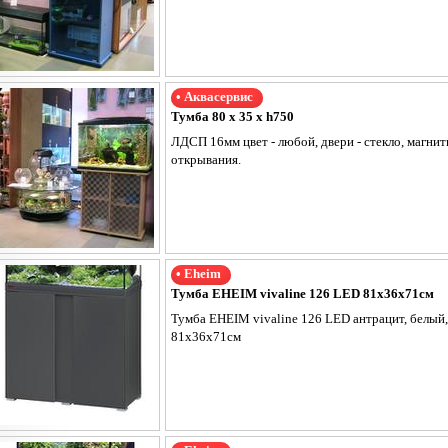
• Аквасервис
Тумба 80 х 35 х h750
ЛДСП 16мм цвет - любой, двери - стекло, магни
открывания.
• Eheim
Тумба EHEIM vivaline 126 LED 81x36x71см
Тумба EHEIM vivaline 126 LED антрацит, белый
81x36x71см