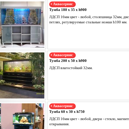
• Аквасервис
Тумба 180 х 35 х h900
ЛДСП 16мм цвет - любой, столешница 32мм, двер
петлях, регулируемые стальные ножки h100 мм.
• Аквасервис
Тумба 200 х 50 х h900
ЛДСП влагостойкий 32мм.
• Аквасервис
Тумба 60 х 30 х h750
ЛДСП 16мм цвет - любой, двери - стекло, магни
открывания.