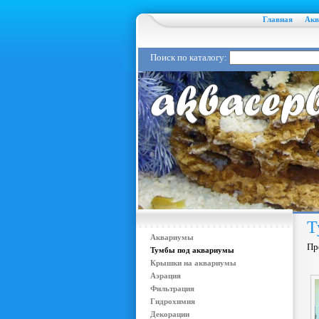
Главная
Акв
Поиск по каталогу:
Т
Аквариумы
Пр
Тумбы под аквариумы
Крышки на аквариумы
Аэрация
Фильтрация
Гидрохимия
Декорации