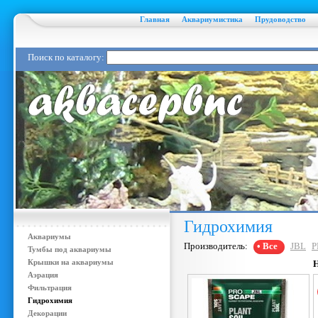
Главная
Аквариумистика
Прудоводство
Поиск по каталогу:
Гидрохимия
Аквариумы
Производитель:
• Все
JBL
P
Тумбы под аквариумы
Крышки на аквариумы
Аэрация
Фильтрация
Гидрохимия
Декорации