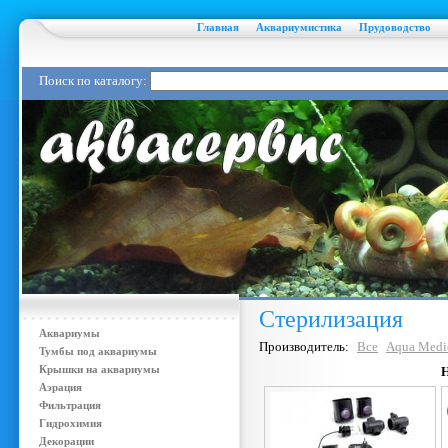
Главная
Аквариумистика
Прудоводство
Поиск по каталогу:
Стерилизация
Аквариумы
Производитель:
Все
Aqua Medi
Тумбы под аквариумы
Крышки на аквариумы
Аэрация
Фильтрация
Гидрохимия
Декорации