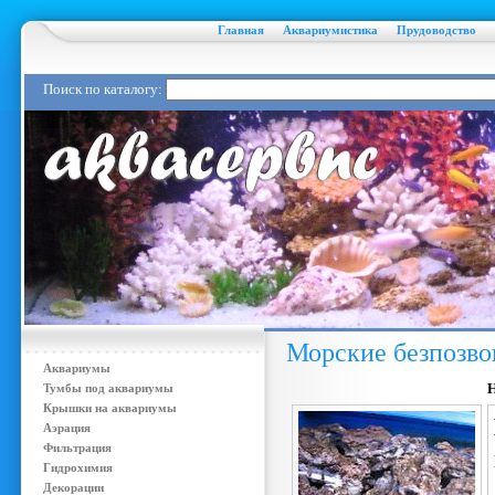
Главная
Аквариумистика
Прудоводство
Поиск по каталогу:
Морские безпозв
Аквариумы
Тумбы под аквариумы
Крышки на аквариумы
Аэрация
Фильтрация
Гидрохимия
Декорации