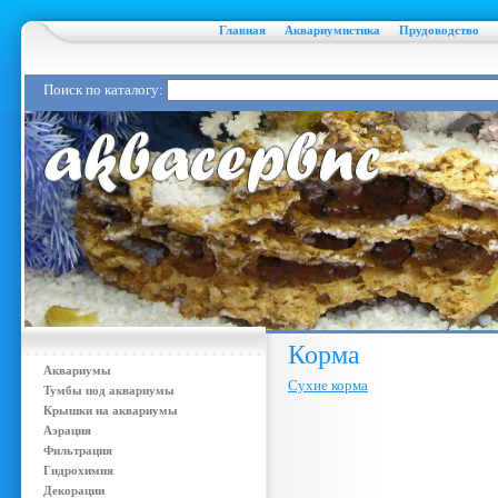
Главная
Аквариумистика
Прудоводство
Поиск по каталогу:
Корма
Аквариумы
Сухие корма
Тумбы под аквариумы
Крышки на аквариумы
Аэрация
Фильтрация
Гидрохимия
Декорации