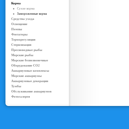
Корма
Сухие корма
Замороженные корма
Средства ухода
Освещение
Помпы
Флотаторы
Терморегуляция
Стерилизация
Пресноводные рыбы
Морские рыбы
Морские безпозвоночные
Оборудование CO2
Аквариумные комплексы
Морские аквариумы
Аквариумные декорации
Тумбы
Обслуживание аквариумов
Фотогалерея