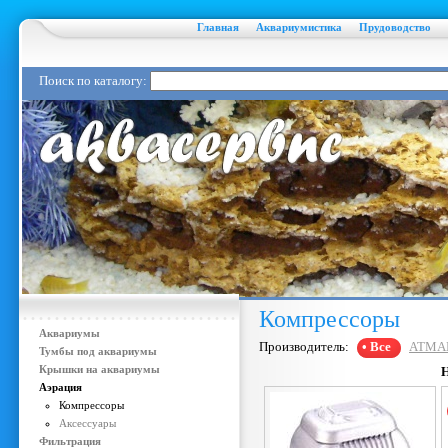
Главная
Аквариумистика
Прудоводство
Поиск по каталогу:
Компрессоры
Аквариумы
Производитель:
• Все
ATMA
Тумбы под аквариумы
Крышки на аквариумы
Аэрация
Компрессоры
Аксессуары
Фильтрация