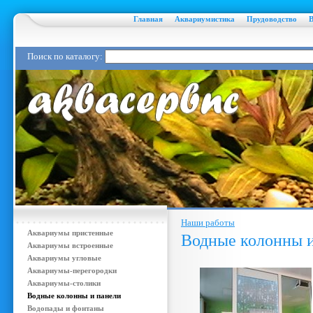
Главная
Аквариумистика
Прудоводство
Поиск по каталогу:
Наши работы
Аквариумы пристенные
Водные колонны 
Аквариумы встроенные
Аквариумы угловые
Аквариумы-перегородки
Аквариумы-столики
Водные колонны и панели
Водопады и фонтаны