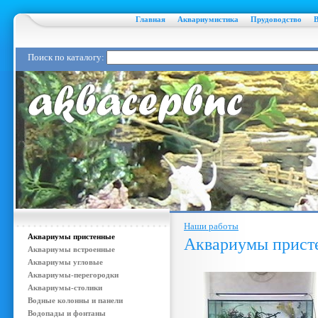
Главная
Аквариумистика
Прудоводство
Поиск по каталогу:
Наши работы
Аквариумы пристенные
Аквариумы прист
Аквариумы встроенные
Аквариумы угловые
Аквариумы-перегородки
Аквариумы-столики
Водные колонны и панели
Водопады и фонтаны