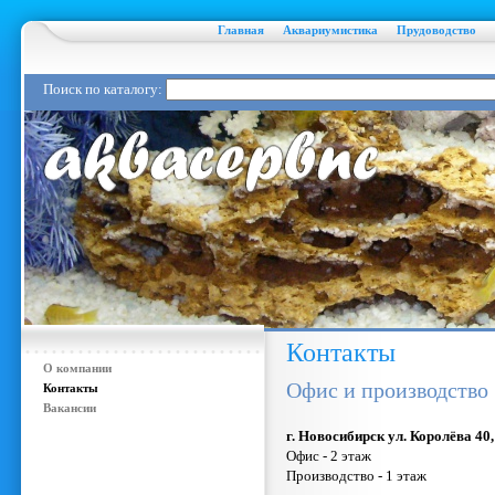
Главная
Аквариумистика
Прудоводство
Поиск по каталогу:
Контакты
О компании
Офис и производство
Контакты
Вакансии
г. Новосибирск ул. Королёва 40,
Офис - 2 этаж
Производство - 1 этаж