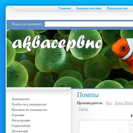
Главная
Аквариумистика
Прудоводство
Поиск по каталогу:
Помпы
Аквариумы
Производитель:
Все
Aqua Medi
Тумбы под аквариумы
Tunze
Крышки на аквариумы
Аэрация
Фильтрация
Гидрохимия
Декорации