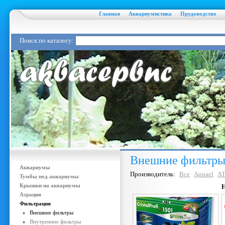
Главная
Аквариумистика
Прудоводство
Поиск по каталогу:
Внешние фильтр
Аквариумы
Производитель:
Все
Aquael
A
Тумбы под аквариумы
Крышки на аквариумы
Аэрация
Фильтрация
Внешние фильтры
Внутренние фильтры